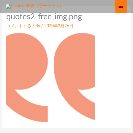
内
メ
容
イ
quotes2-free-img.png
を
ス
ン
コメントする
/ By
/
2020年2月26日
キ
ッ
メ
プ
ニ
ュ
ー