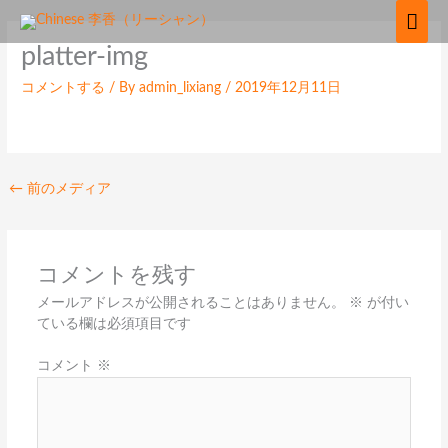
内
メ
容
イ
platter-img
を
ス
ン
コメントする
/ By
admin_lixiang
/
2019年12月11日
キ
ッ
メ
プ
ニ
←
前のメディア
ュ
ー
コメントを残す
メールアドレスが公開されることはありません。
※
が付い
ている欄は必須項目です
コメント
※