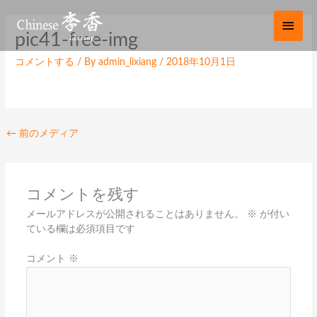
内
メ
容
イ
pic41-free-img
を
ス
ン
コメントする
/ By
admin_lixiang
/
2018年10月1日
キ
ッ
メ
プ
ニ
←
前のメディア
ュ
ー
コメントを残す
メールアドレスが公開されることはありません。
※
が付い
ている欄は必須項目です
コメント
※