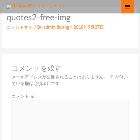
内
メ
容
イ
quotes2-free-img
を
ス
ン
コメントする
/ By
admin_lixiang
/
2018年9月27日
キ
ッ
メ
プ
ニ
ュ
コメントを残す
ー
メールアドレスが公開されることはありません。
※
が付い
ている欄は必須項目です
コメント
※