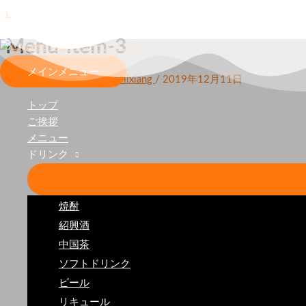
内容をスキップ
Menu-item-3
メインメニュー
コメントする
/ By
admin_lixiang
/
2019年12月11日
トップ
ご挨拶
メニュー
ドリンク
コメントを残す
焼酎
紹興酒
メールアドレスが公開されることはありません。
中国茶
ソフトドリンク
コメント
※
ビール
リキュール