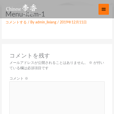
内
メ
容
イ
Menu-item-1
を
ス
ン
コメントする
/ By
admin_lixiang
/
2019年12月11日
キ
ッ
メ
プ
ニ
ュ
コメントを残す
ー
メールアドレスが公開されることはありません。
※
が付い
ている欄は必須項目です
コメント
※