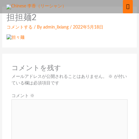
内
メ
容
イ
担担麺2
を
ス
ン
コメントする
/ By
admin_lixiang
/
2022年5月18日
キ
ッ
メ
プ
ニ
ュ
コメントを残す
ー
メールアドレスが公開されることはありません。
※
が付い
ている欄は必須項目です
コメント
※