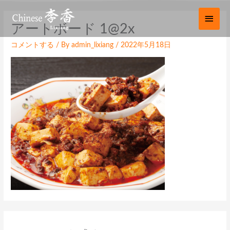
内
メ
容
イ
アートボード 1@2x
を
ス
ン
コメントする
/ By
admin_lixiang
/
2022年5月18日
キ
ッ
メ
プ
ニ
ュ
ー