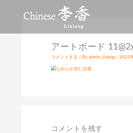
内
容
を
ス
キ
ッ
アートボード 11@2
プ
コメントする
/ By
admin_lixiang
/
2022
コメントを残す